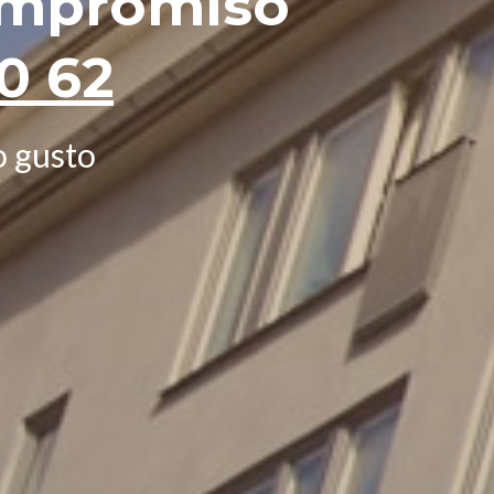
ompromiso
0 62
 gusto