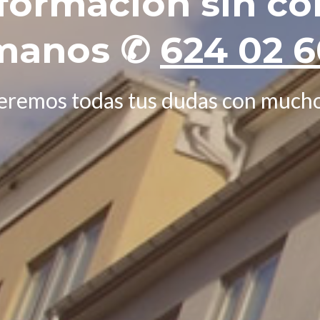
nformación sin c
manos ✆
624 02 6
eremos todas tus dudas con mucho