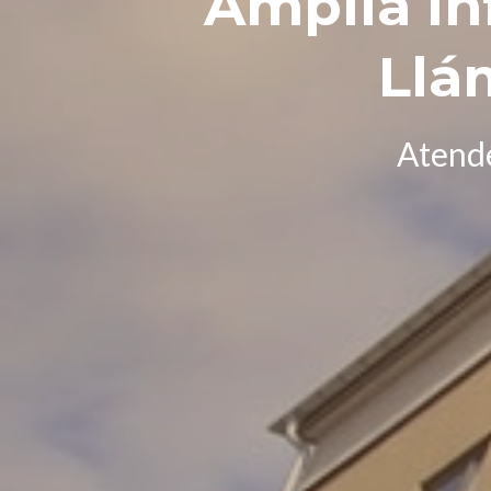
Amplía i
Llá
Atend